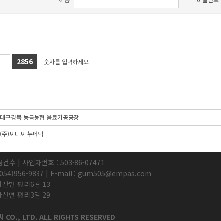
2856
숫자를 입력하세요
대구경북 능금농협 음료가공공장
(주)씨디씨 뉴메틱
금건수 | 사업자번호 : 503-86-07471
 : 054)956-9887 | E-mail : gum505@empas.com
다산면 평리6길 13
다산면 평리3길 29
CO., LTD. ALL RIGHTS RESERVED