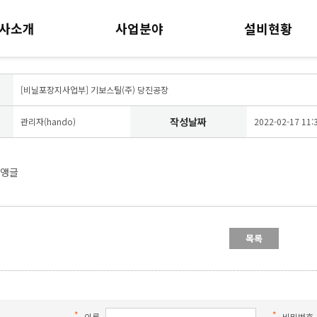
사소개
사업분야
설비현황
[비닐포장지사업부] 기보스틸(주) 당진공장
작성날짜
관리자(hando)
2022-02-17 11:
이앵글
*
*
이름
비밀번호