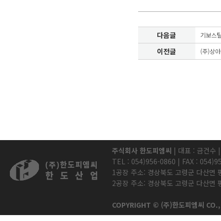
다음글
기보스틸
이전글
(주)상
주식회사 한도피엠씨
| 대표 : 금건수 |
TEL : 054)956-0860 | FAX : 054
1공장 주소: 경상북도 고령군 다산면 평
2공장 주소: 경상북도 고령군 다산면 평
COPYRIGHT © (주)한도피엠씨 CO., 